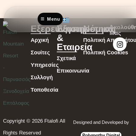
Menu
Εξερεύνηση
Εξυπηρέτηση
Νομικά
Ακολούθ
Μας
&
Αρχική
Πολιτική Απορρήτο
Εταιρεία
Σουίτες
Πολιτική Cookies
Σχετικά
Υπηρεσίες
Επικοινωνία
Συλλογή
Τοποθεσία
Copyright © 2026 Ftalofi All
Designed and Developed by
Rights Reserved
Polymothy Digital