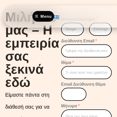
Μιλήστε
Menu
Ονοματεπώνυμο
*
μας – Η
εμπειρία
First
Last
Διεύθυνση Email
*
σας
Θέμα
*
ξεκινά
εδώ
Email Διεύθυνση Θέμα
Είμαστε πάντα στη
Μήνυμα
*
διάθεσή σας για να