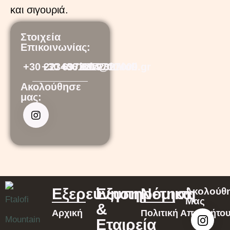
και σιγουριά.
Στοιχεία
Επικοινωνίας:
+30 2234061104
+30 6973219700
+30 6972327009
info@ftalofi.gr
Ακολούθησε
μας:
Εξερεύνηση
Εξυπηρέτηση
Νομικά
Ακολούθ
Μας
&
Αρχική
Πολιτική Απορρήτο
Εταιρεία