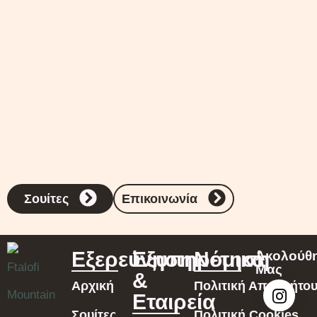
Σουίτες
Επικοινωνία
Εξερεύνηση
Εξυπηρέτηση
Νομικά
Ακολούθ
Μας
&
Αρχική
Πολιτική Απορρήτο
Εταιρεία
Σουίτες
Πολιτική Cookies