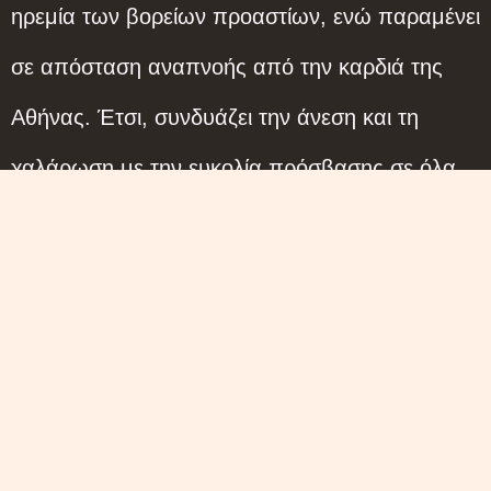
ηρεμία των βορείων προαστίων, ενώ παραμένει
σε απόσταση αναπνοής από την καρδιά της
Αθήνας. Έτσι, συνδυάζει την άνεση και τη
χαλάρωση με την ευκολία πρόσβασης σε όλα
όσα κάνουν την πόλη ζωντανή και
ενδιαφέρουσα.
Εξερεύνηση
Εξυπηρέτηση
Νομικά
Ακολούθ
Μας
&
Αρχική
Πολιτική Απορρήτο
Εταιρεία
Σουίτες
Πολιτική Cookies
Σχετικά