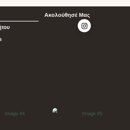
Ακολούθησέ Μας
ήτου
s